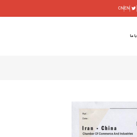
CN
EN
ا ما