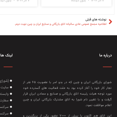
۱۱ آذر ۱۳۹۹
بدون دیدگاه
۷ آذر ۱۳۹۹
بدون دیدگ
نوشته های قبلی
اطلاعیه مجمع عمومی عادی سالیانه اتاق بازرگانی و صنایع ایران و چین-نوبت دوم.
درباره ما
لینک های
(شورای
شورای بازرگانی ایران و چین که در بدو امر با عضويت ۶۵ نفر از
سایت گ
تجار کار خود را آغاز کرده بود به علت فعاليت‌ های گسترده خود
وابسته
مورد توجه هيات رئيسه اتاق بازرگانی و صنايع و معادن ايران قرار
گرفت و با تغيير نام شورا به اتاق مشترک بازرگانی ايران و چين
سفارت 
اعلام موافقت نمود.
سرکنسو
سرکنسو
این اتاق هم‌ اکنون با بيش از ۷۰۰۰ عضو، يکی از بزرگترين و