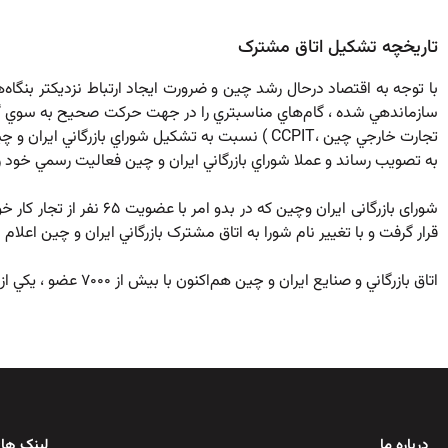
تاریخچه تشکیل اتاق مشترک
با توجه به اقتصاد درحال رشد چين و ضرورت ايجاد ارتباط نزديکتر بنگاه
سازماندهي شده ، گام‌هاي مناسبتري را در جهت حرکت صحيح به سوي گسترش
به تصويب رساند و عملا شوراي بازرگاني ايران و چين فعاليت رسمي خود را آغاز و تحت شماره 156 د
شورای بازرگانی ایران وچ
قرار گرفت و با تغيير نام شورا به اتاق مشترک بازرگاني ايران و چين اعلام موافقت نم
اتاق بازرگاني و صنايع ايران و چين هم‌اکنون با بيش از ۷۰۰۰ عضو ، يکي از بزرگترين و فعالترين اتاق‌هاي مشترک فعال کشوردر ایران می باشد.
درباره ما
لینک های