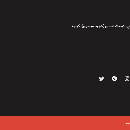
قاني،‌ فرصت شمالی (شهید موسوی)، کوچه
ند