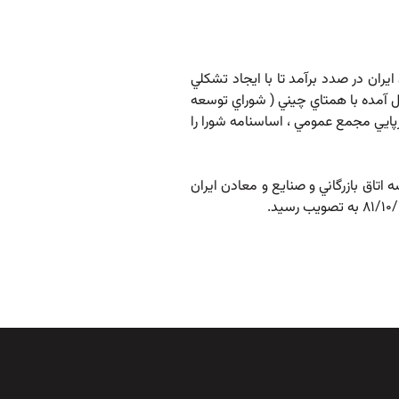
يران در صدد برآمد تا با ايجاد تشکلي
ل آمده با همتاي چيني ( شوراي توسعه
CCPIT ) نسبت به تشکيل شوراي بازرگاني ايران و چين در تاريخ 80/6/24 اقدام گردید. مجمع موسس در تاريخ 80/9/29 با برپايي مجمع عمومي ، اساسنامه شورا را
توجه هيات رئيسه اتاق بازرگاني و صنايع و معادن ايران