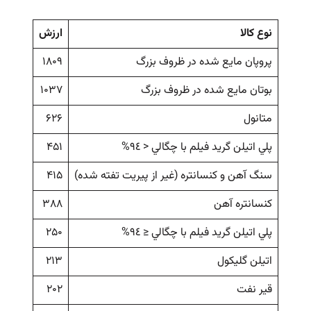
نوع كالا
ارزش
پروپان مايع شده در ظروف بزرگ
۱۸۰۹
بوتان مايع شده در ظروف بزرگ
۱۰۳۷
متانول
۶۲۶
پلي اتيلن گريد فيلم با چگالي < ٩٤%
۴۵۱
سنگ آهن و كنسانتره (غير از پيريت تفته شده)
۴۱۵
كنسانتره آهن
۳۸۸
پلي اتيلن گريد فيلم با چگالي ≤ ٩٤%
۲۵۰
اتيلن گليكول
۲۱۳
قير نفت
۲۰۲