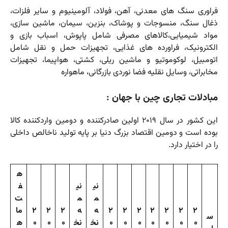
فراوری سنگ های معدنی، آهن، فولاد، آلومینیوم و سایر فلزات،
ذغال سنگ، منسوجات و پوشاک، بنزین، سیمان، ماشین سازی،
مواد شیمیایی،کالاهای مصرفی شامل پاپوش، اسباب بازی و
الکترونیک، فراورده های غذایی، تجهیزات حمل و نقل شامل
اتومبیل، لوکوموتیو و ماشین ریلی، کشتی، هواپیما، تجهیزات
مخابراتی، وسایل نقلیه فضا نوردی بازرگانی، ماهواره
مبادلات تجاری چین با جهان :
این کشور در سال ۲۰۱۹ اولین صادرکننده و دومین واردکننده کالا
بوده است و دومین اقتصاد بزرگ دنیا بر پایه تولید ناخالص داخلی
را در اختیار دارد.
ه
نی
نی
ف
م
م
ت
۲
۲
۲
۲
۲
۲
۲
ه
ه
۲
۲
۲
ما
س
۰
۰
۰
۰
۰
۰
۰
نخ
نخ
۰
۰
۰
ه