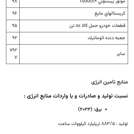
موتور پيستوني >1000cc
۹۸
كريستالهاي مايع
۹۶
قطعات خودرو حمل كالا ≤٥ تن
۹۵
جعبه دنده اتوماتيك
۹۲
۷۹۲
ساير
۷
منابع تامین انرژی
نسبت تولید و صادرات و یا واردات منابع انرژی :
برق: (۲۰۲۳)
تولید : ۸۸۳/۵ تریلیارد کیلووات ساعت