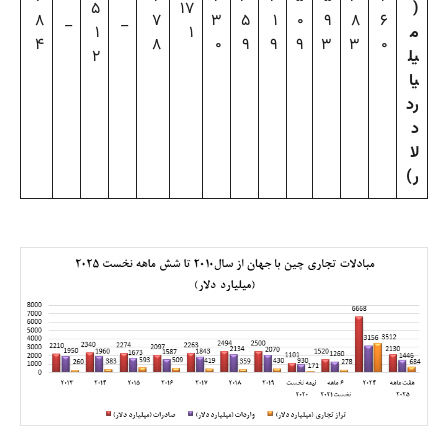
۵
۱۷
(
۸
_
_
۷
۳
۵
۱
۰
۹
۸
۶
م
۱
۱
۴
۸
۰
۹
۹
۹
۳
۳
۰
یل
۲
یا
رد
د
لا
ر)