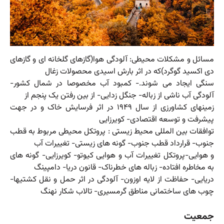
مسائل و مشکلات محیطی: آلودگی هوا(گازهای گلخانه ای و گازهای
دی اکسید گوگرد)که در اثر بارش اسیدی محصولات زغال
سنگی ایجاد می شوند.- کمبود آب مخصوصا در شمال کشور-
آلودگی آب ناشی از زباله- جنگل زدایی- از بین رفتن یک پنجم از
زمینهای کشاورزی از سال ۱۹۴۹ در اثر فرسایش خاک و در جهت
پیشرفت و توسعه اقتصادی- کویرزایی
توافقات بین المللی محیط زیستی : پروتکل محیطی مربوط به قطب
جنوب- قرارداد قطب جنوب- گونه های زیستی- تغییرات آب
و هوایی-پروتکل تغییرات آب و هوایی کیوتو- کویرزایی- گونه های
به مخاطره افتاده- زباله های خطرناک- قانون دریا- دامپینگ
دریایی- حفاظت از لایه اوزون- آلودگی در اثر حمل و نقل کشتیها-
چوب های ساختمانی مناطق گرمسیری- تالاب شکار نهنگ
جمعیت