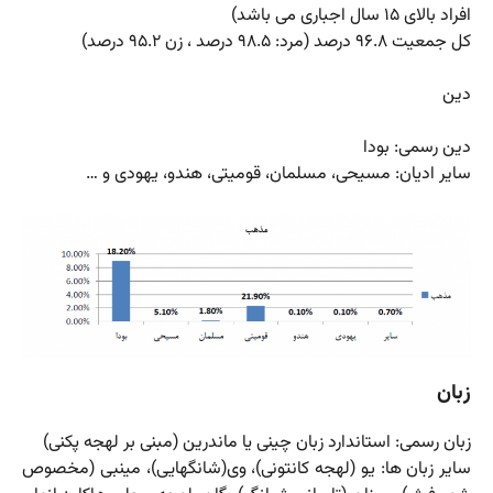
افراد بالای ۱۵ سال اجباری می باشد)
کل جمعیت ۹۶.۸ درصد (مرد: ۹۸.۵ درصد ، زن ۹۵.۲ درصد)
دین
دین رسمی: بودا
سایر ادیان: مسیحی، مسلمان، قومیتی، هندو، یهودی و …
زبان
زبان رسمی: استاندارد زبان چینی یا ماندرین (مبنی بر لهجه پکنی)
سایر زبان ها: یو (لهجه کانتونی)، وی(شانگهایی)، مینبی (مخصوص