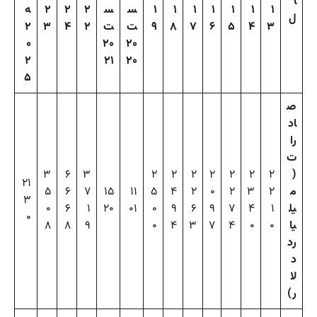
ا
۱
۱
۱
۱
۱
۱
۱
س
س
۲
۲
۲
ه
ل
۳
۴
۵
۶
۷
۸
۹
ت
ت
۲
۴
۳
۲
۰
۲۰
۲۰
۲
۲۱
۲۰
۵
ص
اد
را
ت
۳
۶
۳
۲
۲
۲
۲
۲
۲
۲
(
۲۱
م
۲
۳
۲
۰
۲
۴
۵
۱۱
۱۵
۷
۶
۵
۳
یل
۱
۴
۷
۹
۶
۹
۰
۰۱
۲۰
۱
۶
۰
۰
یا
۰
۰
۴
۷
۳
۴
۰
۹
۸
۸
رد
د
لا
ر)