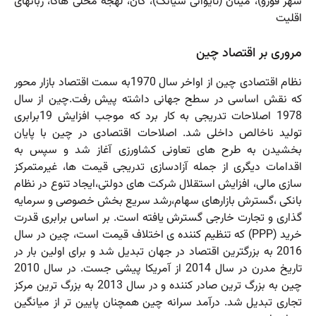
شهر فوژو)، مینان (تایوانی شیانگ)، گان، لهجه محلی هاکا، زبانهای
اقلیت
مروری بر اقتصاد چین
نظام اقتصادی چین از اواخر سال 1970به سمت اقتصاد بازار محور
که نقش اساسی در سطح جهانی داشته پیش رفت.چین از سال
1978 اصلاحات تدریجی به کار برد که موجب افزایش 19برابری
تولید ناخالص داخلی شد. اصلاحات اقتصادی در چین با پایان
بخشیدن به طرح های تعاونی کشاورزی آغاز شد و سپس به
اقدامات دیگری از جمله آزادسازی تدریجی قیمت ها، غیرمتمرکز
سازی مالی، افزایش استقلال شرکت های دولتی،ایجاد تنوع در نظام
بانکی ،گسترش بازارهای سهام،رشد سریع بخش خصوصی و سرمایه
گذاری و تجارت خارجی گسترش یافته است. بر اساس برابری قدرت
خرید (PPP) که تنظیم کننده ی اختلاف قیمت است، چین در سال
2016 به بزرگترین اقتصاد در جهان تبدیل شد و برای اولین بار در
تاریخ مدرن در سال 2014 از آمریکا پیشی جست. در سال 2010
چین به بزرگ ترین صادر کننده و در سال 2013 به بزرگ ترین مرکز
تجاری تبدیل شد. درآمد سرانه چین همچنان پایین تر از میانگین