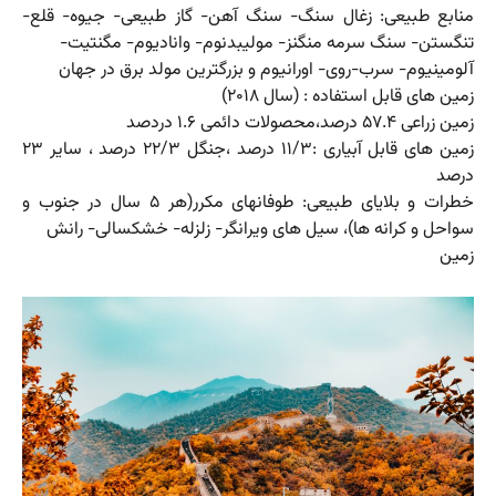
منابع طبیعی: زغال سنگ- سنگ آهن- گاز طبیعی- جیوه- قلع-
تنگستن- سنگ سرمه منگنز- مولیبدنوم- وانادیوم- مگنتیت-
آلومینیوم- سرب-روی- اورانیوم و بزرگترین مولد برق در جهان
زمین های قابل استفاده : (سال ۲۰۱۸)
زمین زراعی ۵۷.۴ درصد،محصولات دائمی ۱.۶ دردصد
زمین های قابل آبیاری :۱۱/۳ درصد ،جنگل ۲۲/۳ درصد ، سایر ۲۳
درصد
خطرات و بلایای طبیعی: طوفانهای مکرر(هر ۵ سال در جنوب و
سواحل و کرانه ها)، سیل های ویرانگر- زلزله- خشکسالی- رانش
زمین