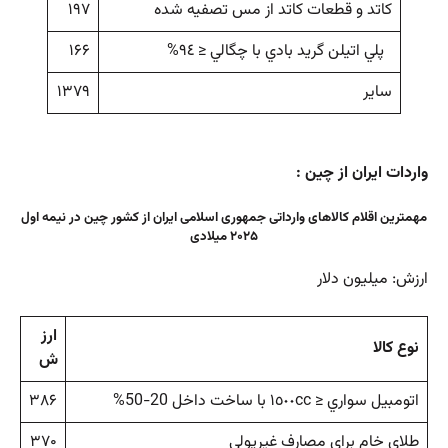
كاتد و قطعات كاتد از مس تصفيه شده
۱۹۷
پلي اتيلن گريد بادي با چگالي ≤ ٩٤%
۱۶۶
سایر
۱۳۷۹
واردات ایران از چین :
مهمترین اقلام کالاهای وارداتی جمهوری اسلامی ایران از کشور چین در نیمه اول
۲۰۲۵ میلادی
ارزش: میلیون دلار
ارز
نوع كالا
ش
اتومبيل سواري ≤ ١٥٠٠cc با ساخت داخل 20-50%
۳۸۶
طلاي خام براي مصارف غيرپولي
۳۷۰