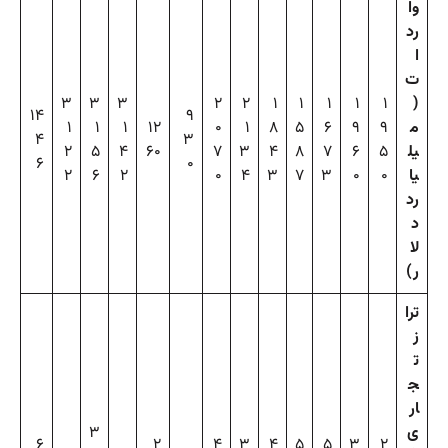
وا
رد
ا
ت
۳
۳
۳
۲
۲
۱
۱
۱
۱
۱
(
۱۴
۹
م
۹
۹
۶
۵
۸
۱
۰
۱۲
۱
۱
۱
۴
۳
یل
۵
۶
۷
۸
۴
۳
۷
۶۰
۴
۵
۲
۶
۰
یا
۰
۰
۳
۷
۳
۴
۰
۲
۶
۲
رد
د
لا
ر)
ترا
ز
ت
ج
ار
ی
۳
۶
۲
۴
۳
۴
۵
۵
۳
۲