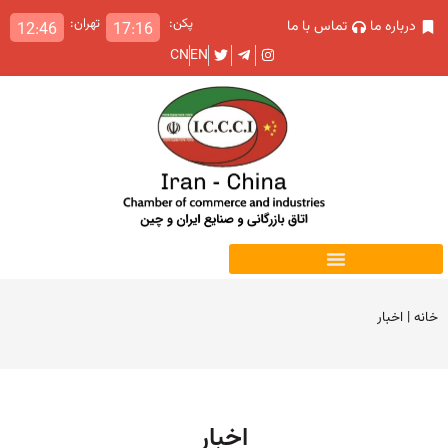
پکن:
تهران:
درباره ما
تماس با ما
12:46
17:16
CN
EN
خانه
|
اخبار
اخبار