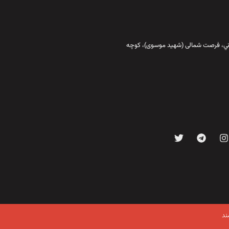
قاني،‌ فرصت شمالی (شهید موسوی)، کوچه
ند