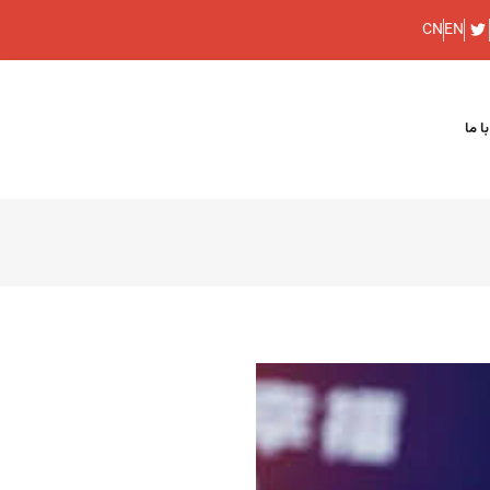
CN
EN
ا ما