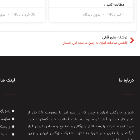
مطالعه کنید »
1 تیر 1405
بدون دیدگاه
30 خرداد 1405
بدون
نوشته های قبلی
کاهش صادرات ایران به چین در نیمه اول امسال
درباره ما
لینک های
(شورای
شورای بازرگانی ایران و چین که در بدو امر با عضويت 65 نفر از
سایت گ
تجار کار خود را آغاز کرده بود به علت فعاليت‌ های گسترده خود
وابسته
مورد توجه هيات رئيسه اتاق بازرگانی و صنايع و معادن ايران قرار
گرفت و با تغيير نام شورا به اتاق مشترک بازرگانی ايران و چين
سفارت 