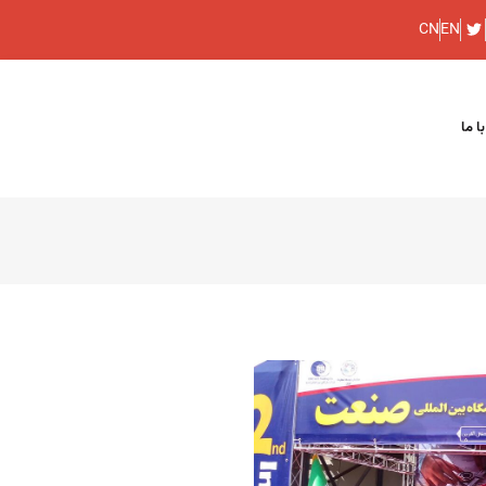
CN
EN
ا ما