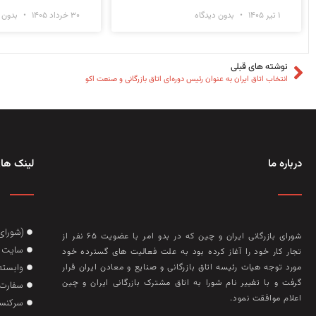
۱ تیر ۱۴۰۵
بدون دیدگاه
۳۰ خرداد ۱۴۰۵
بدون د
نوشته های قبلی
انتخاب اتاق ایران به عنوان رئیس دوره‌ای اتاق بازرگانی و صنعت اکو
درباره ما
لینک های
(شورای
شورای بازرگانی ایران و چین که در بدو امر با عضويت ۶۵ نفر از
سایت گ
تجار کار خود را آغاز کرده بود به علت فعاليت‌ های گسترده خود
وابسته
مورد توجه هيات رئيسه اتاق بازرگانی و صنايع و معادن ايران قرار
گرفت و با تغيير نام شورا به اتاق مشترک بازرگانی ايران و چين
سفارت 
اعلام موافقت نمود.
سرکنسو