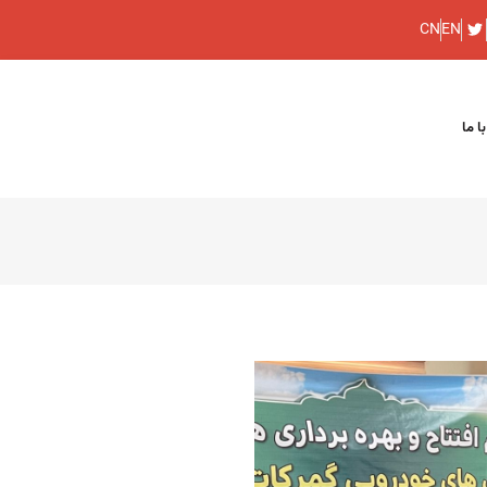
CN
EN
ا ما