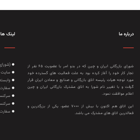
درباره ما
لینک های
(شورای
شورای بازرگانی ایران و چین که در بدو امر با عضويت ۶۵ نفر از
سایت گ
تجار کار خود را آغاز کرده بود به علت فعاليت‌ های گسترده خود
وابسته
مورد توجه هيات رئيسه اتاق بازرگانی و صنايع و معادن ايران قرار
گرفت و با تغيير نام شورا به اتاق مشترک بازرگانی ايران و چين
سفارت 
اعلام موافقت نمود.
سرکنسو
سرکنسو
این اتاق هم‌ اکنون با بيش از ۷۰۰۰ عضو، يکی از بزرگترين و
سفارت 
فعالترين اتاق‌ های مشترک می باشد.