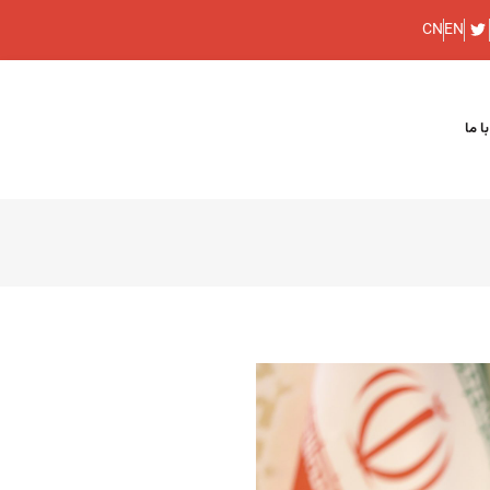
CN
EN
ا ما