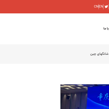
CN
EN
ا ما