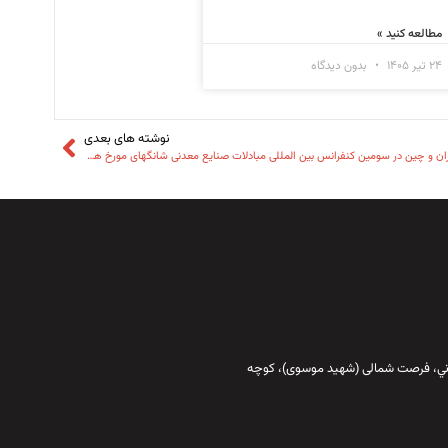
مطالعه کنید »
۲۴ تیر ۱۴۰۵
بدون دیدگاه
نوشته های بعدی
معرفی معادن و صنایع معدنی ایران توسط نماینده اتاق ایران و چین در سومین کنفرانس بین المللی مبادلات صنایع معدنی شانگهای مورخ هفتم نوامبر ۲۰۲۵
قاني،‌ فرصت شمالی (شهید موسوی)، کوچه