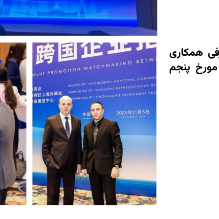
رفی همکاری
مورخ پنجم