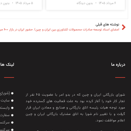
۶ مرداد ۱۴۰۵
بدون دیدگاه
۵ مرداد ۱۴۰۵
بدون دی
نوشته های قبلی
امضای اسناد توسعه صادرات محصولات کشاورزی بین ایران و چین/ حضور ایران در بازار ۶۰۰ میلیون دلاری مرکبات چین
درباره ما
لینک های
(شورای
شورای بازرگانی ایران و چین که در بدو امر با عضويت ۶۵ نفر از
سایت گ
تجار کار خود را آغاز کرده بود به علت فعاليت‌ های گسترده خود
وابسته
مورد توجه هيات رئيسه اتاق بازرگانی و صنايع و معادن ايران قرار
گرفت و با تغيير نام شورا به اتاق مشترک بازرگانی ايران و چين
سفارت 
اعلام موافقت نمود.
سرکنسو
سرکنسو