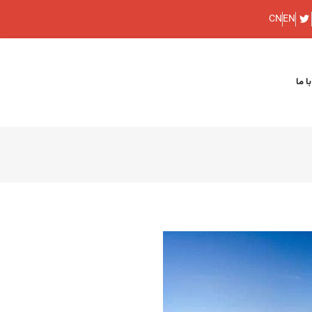
CN
EN
ا ما