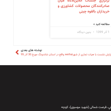
برگزاری جلسات آنلاینB2B میان
صادرکنندگان محصولات کشاورزی و
خریداران بالقوه چینی
مطالعه کنید »
1 آذر 1399
بدون دیدگاه
نوشته های بعدی
رش نشست با هیات تجاری از شهرweihai واقع در استان شاندونگ مورخ 30 آذر 95
قاني،‌ فرصت شمالی (شهید موسوی)، کوچه