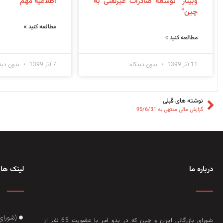
وبینار “توسعه صادرات غیرنفتی به
اطلاعیه مهم
چین”
مطالعه کنید »
مطالعه کنید »
11 آذر 1399
بدون دیدگاه
7 آذر 1399
بدون دید
نوشته های قبلی
گزارش مالی منتهی به 95/6/31
درباره ما
لینک های
(شورای
شورای بازرگانی ایران و چین که در بدو امر با عضويت 65 نفر از