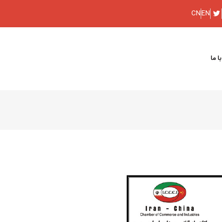
CN
EN
ا ما