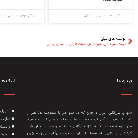
۱۱ آذر ۱۳۹۹
بدون دیدگاه
۷ آذر ۱۳۹۹
بدون دیدگ
نوشته های قبلی
لیست زمینه کاری شرکت های هیات اعزامی از استان یوننان
درباره ما
لینک های
(شورای
شورای بازرگانی ایران و چین که در بدو امر با عضويت ۶۵ نفر از
سایت گ
تجار کار خود را آغاز کرده بود به علت فعاليت‌ های گسترده خود
وابسته
مورد توجه هيات رئيسه اتاق بازرگانی و صنايع و معادن ايران قرار
گرفت و با تغيير نام شورا به اتاق مشترک بازرگانی ايران و چين
سفارت 