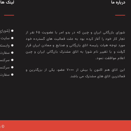
درباره ما
لینک های
(شورای
شورای بازرگانی ایران و چین که در بدو امر با عضويت ۶۵ نفر از
سایت گ
تجار کار خود را آغاز کرده بود به علت فعاليت‌ های گسترده خود
وابسته
مورد توجه هيات رئيسه اتاق بازرگانی و صنايع و معادن ايران قرار
گرفت و با تغيير نام شورا به اتاق مشترک بازرگانی ايران و چين
سفارت 
اعلام موافقت نمود.
سرکنسو
سرکنسو
این اتاق هم‌ اکنون با بيش از ۷۰۰۰ عضو، يکی از بزرگترين و
سفارت 
فعالترين اتاق‌ های مشترک می باشد.
© ۲۰۲۱ تمام حقوق وبسایت متعلق به اتاق بازرگانی ایران چین می باشد.