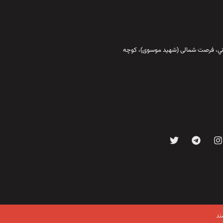
قاني،‌ فرصت شمالی (شهید موسوی)، کوچه
ند