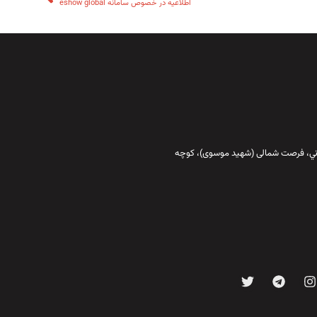
اطلاعیه در خصوص سامانه eshow global
قاني،‌ فرصت شمالی (شهید موسوی)، کوچه