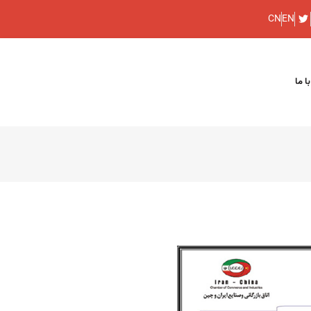
CN
EN
ا ما