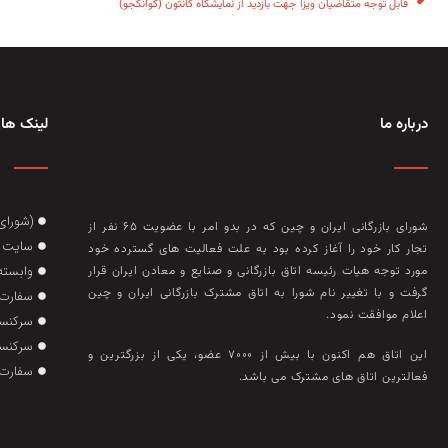
قابل توجه متقاضیان ویزا جهت بازدید از نمایشگاه کانتون (گوانگجو)
درباره ما
لینک های
(شورای
شورای بازرگانی ایران و چین که در بدو امر با عضويت ۶۵ نفر از
سایت گ
تجار کار خود را آغاز کرده بود به علت فعاليت‌ های گسترده خود
وابسته
مورد توجه هيات رئيسه اتاق بازرگانی و صنايع و معادن ايران قرار
گرفت و با تغيير نام شورا به اتاق مشترک بازرگانی ايران و چين
سفارت 
اعلام موافقت نمود.
سرکنسو
سرکنسو
این اتاق هم‌ اکنون با بيش از ۷۰۰۰ عضو، يکی از بزرگترين و
سفارت 
فعالترين اتاق‌ های مشترک می باشد.