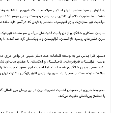
به گزارش راهبرد معاصر؛ ایران اسلامی سرانجام در 26 شهریور 1400 به وقت دولت سیزدهم به عضویت دائم
داشت، اما عضویت دائم آن تاکنون و به رغم درخواست رسمی میسر نشده بود. 
موقعیت ژئو استراتژیک و ژئو اکونومیک منحصر به فردی که در آسیا دارد حلقه‌ه
سازمان همکاری شانگهای از دل رقابت قدرت‌های بزرگ بر سر منطقه ژئوپلتیک آسیای مرکزی پدیدار شد و در تاریخ 
سران کشورهای روسیه، قزاقستان، قرقیزستان و تاجیکستان گرد هم آمدند تا به م
روسیه، قزاقستان، قیرقیزستان، تاجیکستان و ازبکستان با امضای بیانیه‌ای تش
عضو رسمی پیمان شانگهای شده است. اما اهمیت این عضویت چیست؟ راهبرد
موافقت نکرده است، با «مجید رضا حریری»، رئیس اتاق بازرگانی مشترک ایران
با مجامع بین‌المللی تقویت می‌کند.
حریری معتقد است: در حالت عادی هم این پیمان، پیمان بزرگی است و آینده اقتص