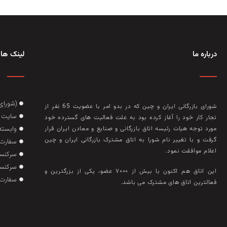
درباره ما
لینک های
(شورای
شورای بازرگانی ایران و چین که در بدو امر با عضويت 65 نفر از
سایت گ
تجار کار خود را آغاز کرده بود به علت فعاليت‌ های گسترده خود
وابسته
مورد توجه هيات رئيسه اتاق بازرگانی و صنايع و معادن ايران قرار
گرفت و با تغيير نام شورا به اتاق مشترک بازرگانی ايران و چين
سفارت 
اعلام موافقت نمود.
سرکنسو
سرکنسو
این اتاق هم‌ اکنون با بيش از ۷۰۰۰ عضو، يکی از بزرگترين و
سفارت 
فعالترين اتاق‌ های مشترک می باشد.