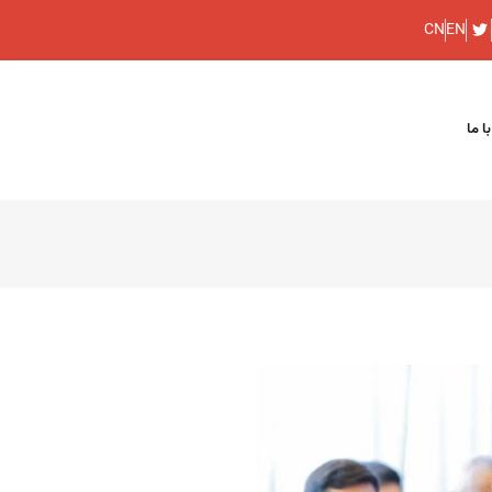
CN
EN
ا ما