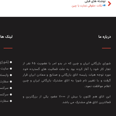
نوشته های قبلی
نکات حقوقی تجارت با چین
درباره ما
لینک های
(شورای
شورای بازرگانی ایران و چین که در بدو امر با عضويت ۶۵ نفر از
سایت گ
تجار کار خود را آغاز کرده بود به علت فعاليت‌ های گسترده خود
وابسته
مورد توجه هيات رئيسه اتاق بازرگانی و صنايع و معادن ايران قرار
گرفت و با تغيير نام شورا به اتاق مشترک بازرگانی ايران و چين
سفارت 
اعلام موافقت نمود.
سرکنسو
سرکنسو
این اتاق هم‌ اکنون با بيش از ۷۰۰۰ عضو، يکی از بزرگترين و
سفارت 
فعالترين اتاق‌ های مشترک می باشد.