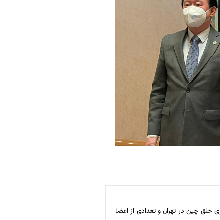
صبح روز چهارشنبه 1400/10/1ملاقاتی فیمابین سفیر محترم جمهوری خلق چین در تهران و تعدادی از اعضا