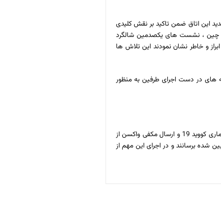
ید این اتاق ضمن تاکید بر نقش کلیدی
ن و چین ، نشست های یکصدمین شالگرد
از و خاطر نشان نمودند این تلاش ها
توضیح دادند متاسفانه در سالی که پشت سرگذاشتیم بیماری کووید 19 باعث کندی ، برنامه های در دست اجرای طرفین به منظور
ایشان ضمن تشکر از همکاری های دولت و مردم چین و تلاشهای شخص سفیر و همکاران ایشان در سفارت چین در جهت کمک به کنترل همه گیری ناشی از بیماری کووید 19 و ارسال مکفی واکسن از
 شده برسانند و در اجرای این مهم از