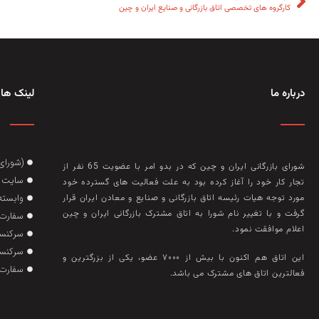
کارگروه های تخصصی اتاق بازرگانی و صنایع ایران و چین
درباره ما
لینک های
(شورای
شورای بازرگانی ایران و چین که در بدو امر با عضويت 65 نفر از
سایت گ
تجار کار خود را آغاز کرده بود به علت فعاليت‌ های گسترده خود
وابسته
مورد توجه هيات رئيسه اتاق بازرگانی و صنايع و معادن ايران قرار
گرفت و با تغيير نام شورا به اتاق مشترک بازرگانی ايران و چين
سفارت 
اعلام موافقت نمود.
سرکنسو
سرکنسو
این اتاق هم‌ اکنون با بيش از ۷۰۰۰ عضو، يکی از بزرگترين و
سفارت 
فعالترين اتاق‌ های مشترک می باشد.