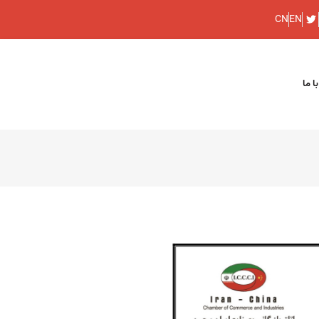
CN
EN
ا ما