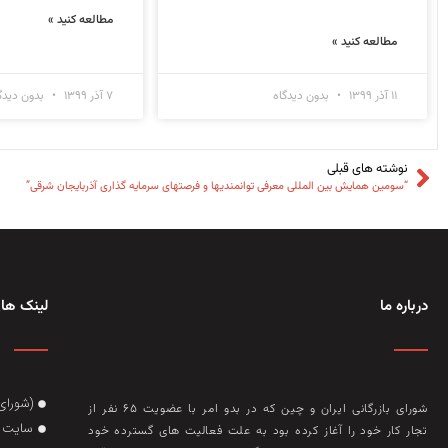
مطالعه کنید »
مطالعه کنید »
۱۱ آذر ۱۳۹۹
بدون دیدگاه
۷ آذر ۱۳۹۹
بدون دیدگ
نوشته های قبلی
“سومین همایش بین المللی معرفی توانمندیها و فرصتهای سرمایه گذاری آذربایجان شرقی”
درباره ما
لینک های
(شورای
شورای بازرگانی ایران و چین که در بدو امر با عضويت ۶۵ نفر از
سایت گ
تجار کار خود را آغاز کرده بود به علت فعاليت‌ های گسترده خود