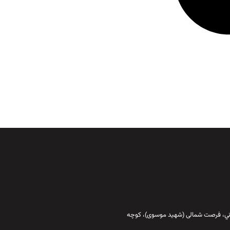
قاني،‌ فرصت شمالی (شهید موسوی)، کوچه