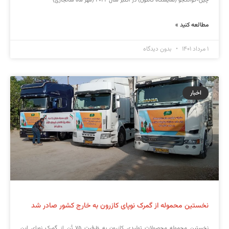
چین-گوانگجو (نمایشگاه کانتون) در اکتبر سال ۲۰۲۲ (مهر ماه سالجاری)
مطالعه کنید »
۱ مرداد ۱۴۰۱
بدون دیدگاه
اخبار
نخستین محموله از گمرک نوپای کازرون به خارج کشور صادر شد
نخستین محموله محصولات تولیدی کازرون به ظرفیت ۷۵ تُن از گمرک نوپای این