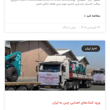
تنظیم بازار ستودنی بودhttps://www.khabaronline.ir/news/2204500/حریری-
مراقب-کاسبان-بازسازی-باشیم-مهم-ترین-نقطه-اتکای-کشور
مطالعه کنید »
۲۴ فروردین ۱۴۰۵
بدون دیدگاه
اخبار ایران
ورود کمک‌های اهدایی چین به ایران