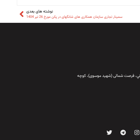
نوشته های بعدی
سمینار تجاری سازمان همکاری های شانگهای در پکن مورخ 26 تیر 1404
قاني،‌ فرصت شمالی (شهید موسوی)، کوچه