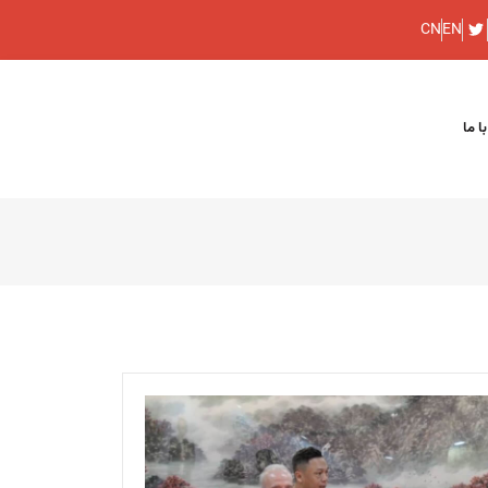
CN
EN
ا ما