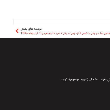
نوشته های بعدی
ایران و چین با رئیس اداره چین در وزارت امور خارجه مورخ 21 اردیبهشت 1405
قاني،‌ فرصت شمالی (شهید موسوی)، کوچه