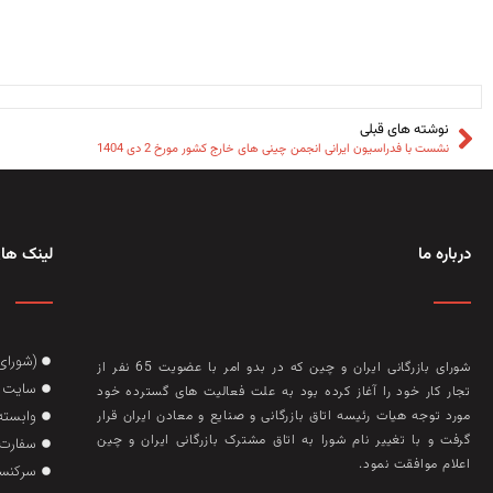
نوشته های قبلی
نشست با فدراسیون ایرانی انجمن چینی های خارج کشور مورخ 2 دی 1404
درباره ما
لینک های
(شورای
شورای بازرگانی ایران و چین که در بدو امر با عضويت 65 نفر از
سایت گ
تجار کار خود را آغاز کرده بود به علت فعاليت‌ های گسترده خود
وابسته
مورد توجه هيات رئيسه اتاق بازرگانی و صنايع و معادن ايران قرار
گرفت و با تغيير نام شورا به اتاق مشترک بازرگانی ايران و چين
سفارت 
اعلام موافقت نمود.
سرکنسو