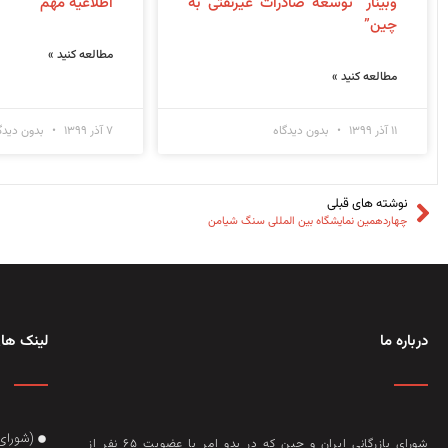
وبینار “توسعه صادرات غیرنفتی به
اطلاعیه مهم
چین”
مطالعه کنید »
مطالعه کنید »
۱۱ آذر ۱۳۹۹
بدون دیدگاه
۷ آذر ۱۳۹۹
بدون دیدگ
نوشته های قبلی
چهاردهمین نمایشگاه بین المللی سنگ شیامن
درباره ما
لینک های
(شورای
شورای بازرگانی ایران و چین که در بدو امر با عضويت ۶۵ نفر از