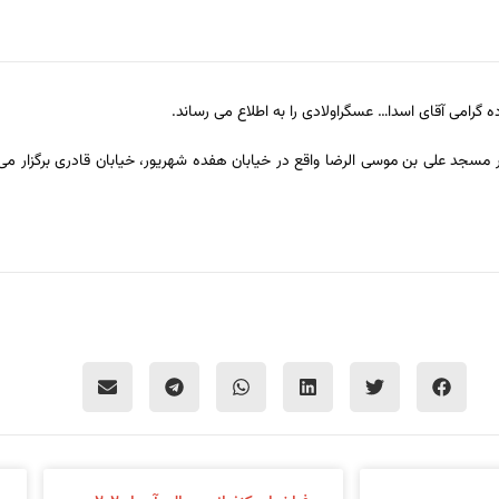
گرامی آقای اسدا… عسگراولادی را به اطلاع می رساند.
 ترحیم آن مرحوم در ساعت ۱۵:۰۰ لغایت ۱۶:۳۰ روز یکشنبه ۴/۱۲/۹۲ در مسجد علی بن موسی الرضا واقع در خیابان هفده شهریور، خ