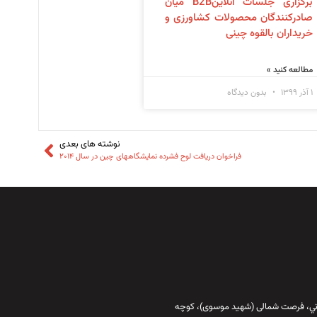
برگزاری جلسات آنلاینB2B میان
صادرکنندگان محصولات کشاورزی و
خریداران بالقوه چینی
مطالعه کنید »
۱ آذر ۱۳۹۹
بدون دیدگاه
نوشته های بعدی
فراخوان دریافت لوح فشرده نمایشگاههای چین در سال ۲۰۱۴
قاني،‌ فرصت شمالی (شهید موسوی)، کوچه