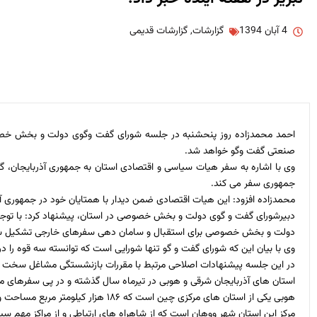
4 آبان 1394
گزارشات
,
گزارشات قدیمی
احمد محمدزاده روز پنحشنبه در جلسه شورای گفت وگوی دولت و بخش خصوصی
صنعتی گفت وگو خواهد شد.
وی با اشاره به سفر هیات سیاسی و اقتصادی استان به جمهوری آذربایجان، گف
جمهوری سفر می کند.
محمدزاده افزود: این هیات اقتصادی ضمن دیدار با همتایان خود در جمهوری 
دبیرشورای گفت و گوی دولت و بخش خصوصی در استان، پیشنهاد کرد: با توجه
دولت و بخش خصوصی برای استقبال و سامان دهی سفرهای خارجی تشکیل ش
وی با بیان این که شورای گفت و گو تنها شورایی است که توانسته سه قوه را در 
در این جلسه پیشنهادات اصلاحی مرتبط با مقررات بازنشستگی مشاغل سخت و زی
استان های آذربایجان شرقی و هوبی در تیرماه سال گذشته و در پی سفرهای مت
هوبی یکی از استان های مرکزی چین است که ۱۸۶ هزار کیلومتر مربع مساحت و بیش از ۶۱ میلیون نفر جمعیت دارد.
مرکز این استان شهر ووهان است که از شاهراه های ارتباطی و از مراکز مهم س