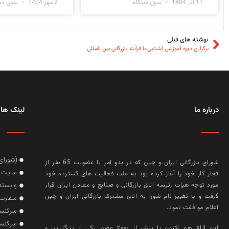
11 آذر 1404
بدون دیدگاه
2 مهر 1404
بدون دید
نوشته های قبلی
برگزاری دوره آموزشی آشنایی با فرآیند بازرگانی بین المللی
درباره ما
لینک های
(شورای
شورای بازرگانی ایران و چین که در بدو امر با عضويت 65 نفر از
سایت گ
تجار کار خود را آغاز کرده بود به علت فعاليت‌ های گسترده خود
وابسته
مورد توجه هيات رئيسه اتاق بازرگانی و صنايع و معادن ايران قرار
گرفت و با تغيير نام شورا به اتاق مشترک بازرگانی ايران و چين
سفارت 
اعلام موافقت نمود.
سرکنسو
سرکنسو
این اتاق هم‌ اکنون با بيش از ۷۰۰۰ عضو، يکی از بزرگترين و