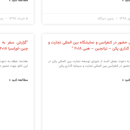
نید »
مطالعه کنید »
بدون دیدگاه
۵ خرداد ۱۳۹۸
بدو
 حضور در کنفرانس و نمایشگاه بین المللی تجارت و
“گزارش سفر به 
ذاری پکن – تیانجین – هبی ۲۰۱۸ “
چین-اوراسیا ۲۰۱۸”
 به دعوت بعمل آمده از شورای توسعه تجارت بین المللی پکن در
مقدمه: عطف به دعوت بع
ر در کنفرانس بین المللی تجارت و سرمایه گذاری پکن
این اتاق جهت حضور در
نید »
مطالعه کنید »