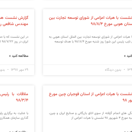
نشست با هیات اعزامی از شورای توسعه تجارت بین
گزارش نشست هیات 
تان هوبی مورخ ۹۸/۸/۴
مهندس شافعی ریا
هیات اعزامی از شورای توسعه تجارت بین الملل استان هوبی به
در این نشست که با حض
 رئیس این شورا روز شنبه مورخ ۹۸/۸/۴ با هدف توسعه
ایران در روز ۹۸/۷/۲۲ انجام شد به لزوم پی گیری
نید »
مطالعه کنید »
بدون دیدگاه
۲۹ مهر ۱۳۹۸
بدون
نشست با هیات اعزامی از استان فوجیان چین مورخ
ملاقات با رئیس
۹۸/۳/۴
ی های انجام گرفته از سوی اتاق بازرگانی و صنایع ایران و چین،
با عنایت به برگزاری پ
۹ نشستی با هیات اعزامی از
گذاری سازمان همکاری شانگهای از تار