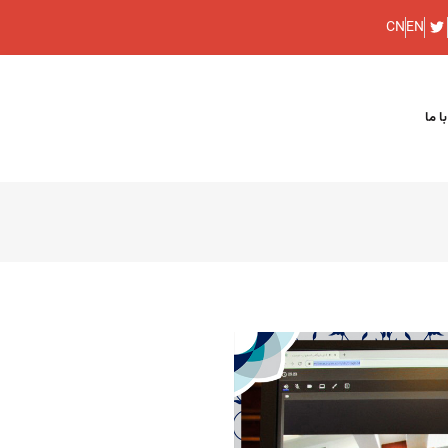
CN
EN
ا ما