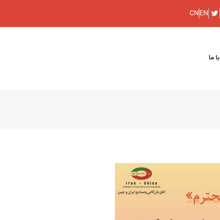
CN
EN
ا ما