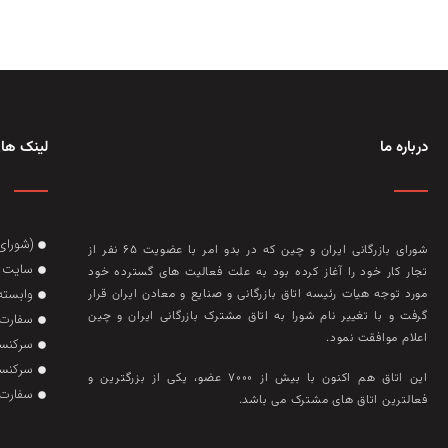
درباره ما
لینک های
(شورای
شورای بازرگانی ایران و چین که در بدو امر با عضويت ۶۵ نفر از
سایت گ
تجار کار خود را آغاز کرده بود به علت فعاليت‌ های گسترده خود
وابسته
مورد توجه هيات رئيسه اتاق بازرگانی و صنايع و معادن ايران قرار
گرفت و با تغيير نام شورا به اتاق مشترک بازرگانی ايران و چين
سفارت 
اعلام موافقت نمود.
سرکنسو
سرکنسو
این اتاق هم‌ اکنون با بيش از ۷۰۰۰ عضو، يکی از بزرگترين و
سفارت 
فعالترين اتاق‌ های مشترک می باشد.