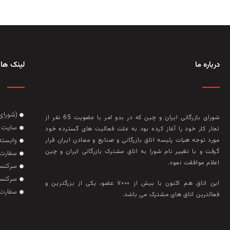
درباره ما
لینک های
(شورای
شورای بازرگانی ایران و چین که در بدو امر با عضويت 65 نفر از
سایت گ
تجار کار خود را آغاز کرده بود به علت فعاليت‌ های گسترده خود
وابسته
مورد توجه هيات رئيسه اتاق بازرگانی و صنايع و معادن ايران قرار
گرفت و با تغيير نام شورا به اتاق مشترک بازرگانی ايران و چين
سفارت 
اعلام موافقت نمود.
سرکنسو
سرکنسو
این اتاق هم‌ اکنون با بيش از ۷۰۰۰ عضو، يکی از بزرگترين و
سفارت 
فعالترين اتاق‌ های مشترک می باشد.