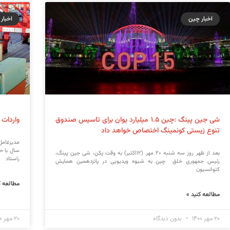
اخبار چین
اخبار 
شی جین پینگ :چین ۱.۵ میلیارد یوان برای تاسیس صندوق
واردات 
تنوع زیستی کونمینگ اختصاص خواهد داد
مدیرعامل
سال با ح
بعد از ظهر روز سه شنبه ۲۰ مهر (۱۲اکتبر) به وقت پکن، شی جین پینگ،
راستاد
رئیس جمهوری خلق چین به شیوه ویدیویی در پانزدهمین همایش
کنوانسیون
مطالعه ک
مطالعه کنید »
۲۰ مهر ۱۴۰۰
بدون دیدگاه
۲۰ مهر ۱۴۰۰