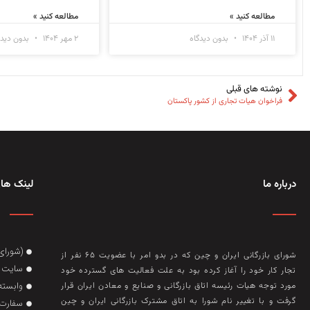
مطالعه کنید »
مطالعه کنید »
۱۱ آذر ۱۴۰۴
بدون دیدگاه
۲ مهر ۱۴۰۴
بدون دیدگ
نوشته های قبلی
فراخوان هیات تجاری از کشور پاکستان
درباره ما
لینک های
(شورای
شورای بازرگانی ایران و چین که در بدو امر با عضويت ۶۵ نفر از
سایت گ
تجار کار خود را آغاز کرده بود به علت فعاليت‌ های گسترده خود
وابسته
مورد توجه هيات رئيسه اتاق بازرگانی و صنايع و معادن ايران قرار
گرفت و با تغيير نام شورا به اتاق مشترک بازرگانی ايران و چين
سفارت 