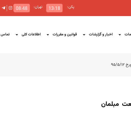
پکن:
تهران:
08:48
13:18
ات
اخبار و گزارشات
قوانین و مقررات
اطلاعات کلی
تماس ب
۹۵/
عت مبلمان