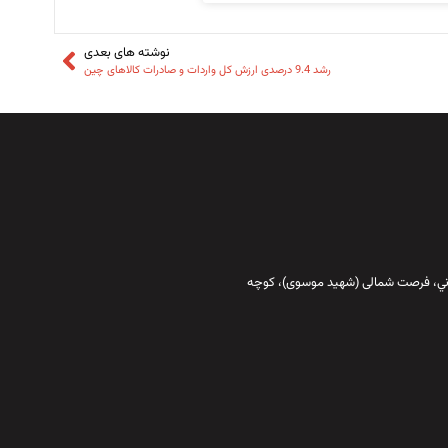
نوشته های بعدی
رشد 9.4 درصدی ارزش کل واردات و صادرات کالاهای چین
قاني،‌ فرصت شمالی (شهید موسوی)، کوچه