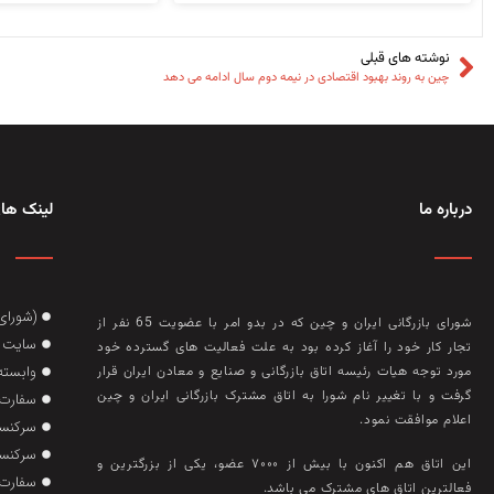
نوشته های قبلی
چین به روند بهبود اقتصادی در نیمه دوم سال ادامه می دهد
درباره ما
لینک های
(شورای
شورای بازرگانی ایران و چین که در بدو امر با عضويت 65 نفر از
سایت گ
تجار کار خود را آغاز کرده بود به علت فعاليت‌ های گسترده خود
وابسته
مورد توجه هيات رئيسه اتاق بازرگانی و صنايع و معادن ايران قرار
گرفت و با تغيير نام شورا به اتاق مشترک بازرگانی ايران و چين
سفارت 
اعلام موافقت نمود.
سرکنسو
سرکنسو
این اتاق هم‌ اکنون با بيش از ۷۰۰۰ عضو، يکی از بزرگترين و
سفارت 
فعالترين اتاق‌ های مشترک می باشد.