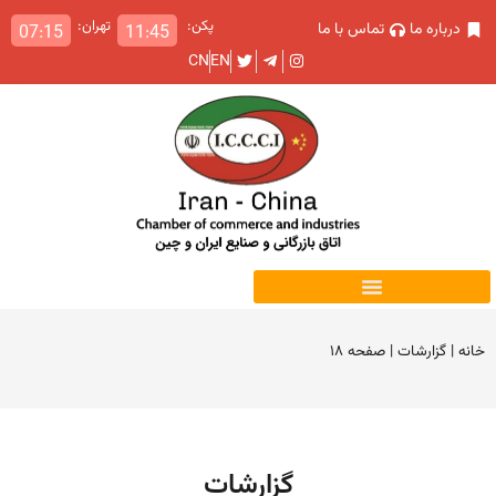
پکن:
تهران:
درباره ما
تماس با ما
07:15
11:45
CN
EN
خانه
|
گزارشات
|
صفحه ۱۸
گزارشات